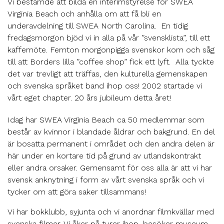
Vi bestämde att bilda en interimstyrelse för SWEA
Virginia Beach och anhålla om att få bli en
underavdelning till SWEA North Carolina. En tidig
fredagsmorgon bjöd vi in alla på vår ”svensklista”, till ett
kaffemöte. Femton morgonpigga svenskor kom och såg
till att Borders lilla ”coffee shop” fick ett lyft. Alla tyckte
det var trevligt att träffas, den kulturella gemenskapen
och svenska språket band ihop oss! 2002 startade vi
vårt eget chapter. 20 års jubileum detta året!
Idag har SWEA Virginia Beach ca 50 medlemmar som
består av kvinnor i blandade åldrar och bakgrund. En del
är bosatta permanent i området och den andra delen är
här under en kortare tid på grund av utlandskontrakt
eller andra orsaker. Gemensamt för oss alla är att vi har
svensk anknytning i form av vårt svenska språk och vi
tycker om att göra saker tillsammans!
Vi har bokklubb, syjunta och vi anordnar filmkvällar med
svenska filmer. Vi åker på turer ihop, besöker museum,